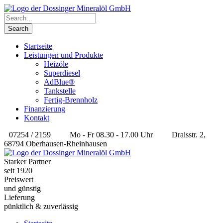
Startseite
Leistungen und Produkte
Heizöle
Superdiesel
AdBlue®
Tankstelle
Fertig-Brennholz
Finanzierung
Kontakt
07254 / 2159
Mo - Fr 08.30 - 17.00 Uhr
Draisstr. 2,
68794 Oberhausen-Rheinhausen
Starker Partner
seit 1920
Preiswert
und günstig
Lieferung
pünktlich & zuverlässig